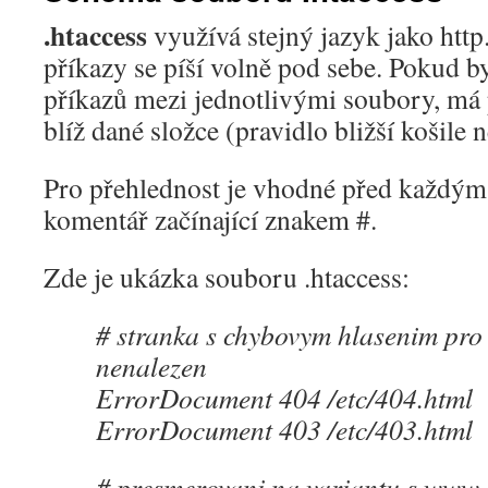
.htaccess
využívá stejný jazyk jako http
příkazy se píší volně pod sebe. Pokud b
příkazů mezi jednotlivými soubory, má p
blíž dané složce (pravidlo bližší košile n
Pro přehlednost je vhodné před každý
komentář začínající znakem #.
Zde je ukázka souboru .htaccess:
# stranka s chybovym hlasenim pro
nenalezen
ErrorDocument 404 /etc/404.html
ErrorDocument 403 /etc/403.html
# presmerovani na variantu s www