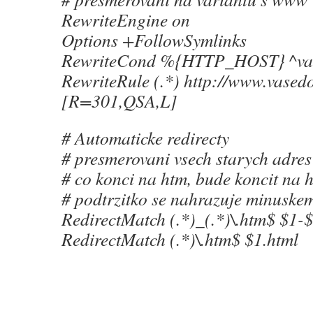
RewriteEngine on
Options +FollowSymlinks
RewriteCond %{HTTP_HOST} ^va
RewriteRule (.*) http://www.vased
[R=301,QSA,L]
# Automaticke redirecty
# presmerovani vsech starych adres
# co konci na htm, bude koncit na 
# podtrzitko se nahrazuje minuske
RedirectMatch (.*)_(.*)\.htm$ $1-
RedirectMatch (.*)\.htm$ $1.html