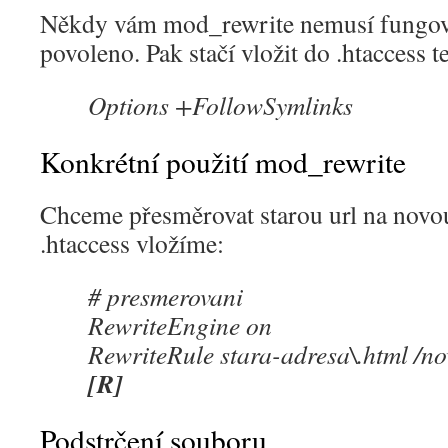
Někdy vám mod_rewrite nemusí fungovat
povoleno. Pak stačí vložit do .htaccess t
Options +FollowSymlinks
Konkrétní použití mod_rewrite
Chceme přesměrovat starou url na novo
.htaccess vložíme:
# presmerovani
RewriteEngine on
RewriteRule stara-adresa\.html /n
[R]
Podstrčení souboru