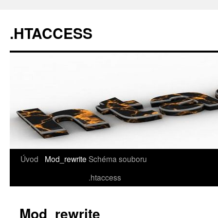
.HTACCESS
Úvod
Mod_rewrite
Schéma souboru
.htaccess
Mod_rewrite