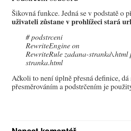
Šikovná funkce. Jedná se v podstatě o p
uživateli zůstane v prohlížeci stará ur
# podstrceni
RewriteEngine on
RewriteRule zadana-stranka\.html 
stranka.html
Ačkoli to není úplně přesná definice, dá 
přesměrováním a podstrčením je použi
Napsat komentář