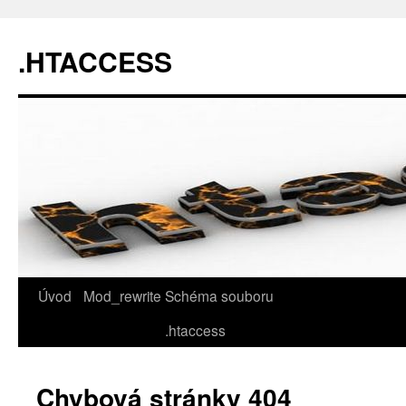
.HTACCESS
Úvod
Mod_rewrite
Schéma souboru
.htaccess
Chybová stránky 404